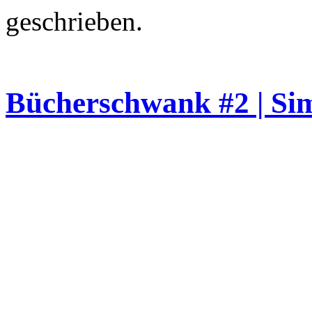
geschrieben.
Bücherschwank #2 | Si
Sendungsnotizen
–
Webster Brauhaus Duisbu
– Wikipedia:
Simon Urban