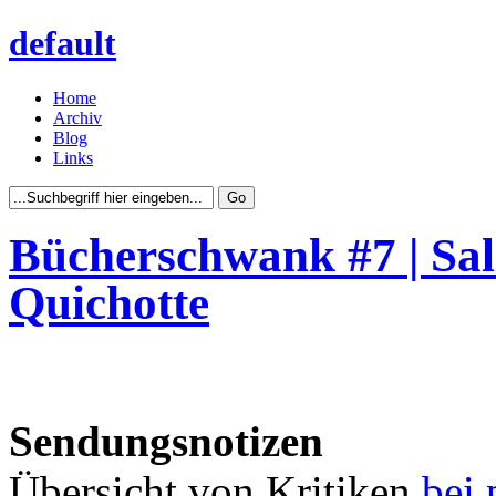
default
Home
Archiv
Blog
Links
Bücherschwank #7 | Sa
Quichotte
Sendungsnotizen
Übersicht von Kritiken
bei 